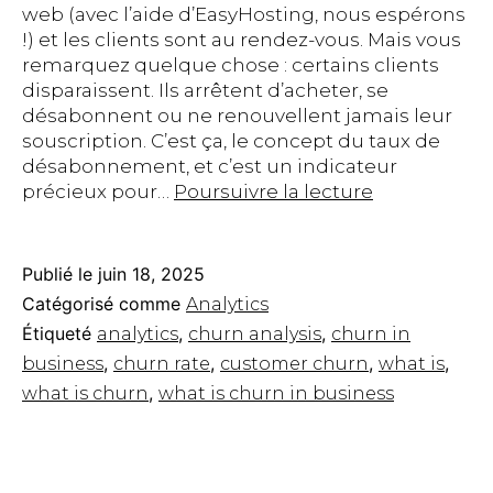
web (avec l’aide d’EasyHosting, nous espérons
!) et les clients sont au rendez-vous. Mais vous
remarquez quelque chose : certains clients
disparaissent. Ils arrêtent d’acheter, se
désabonnent ou ne renouvellent jamais leur
souscription. C’est ça, le concept du taux de
désabonnement, et c’est un indicateur
Qu’est-
précieux pour…
Poursuivre la lecture
ce
que
le
Publié le
juin 18, 2025
taux
Catégorisé comme
Analytics
de
Étiqueté
,
,
analytics
churn analysis
churn in
désabonne
,
,
,
,
business
churn rate
customer churn
what is
?
,
Définition
what is churn
what is churn in business
et
exemples
concrets