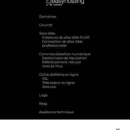
Domaines
Courriel
Sites Web
Créateurs de sites Web FLVM
Conception de sites Web
professionnelle
Commercialisation numérique
Gestionnaire de réputation
Référencement naturel
OneList Plus
Outils d’affaires en ligne
SSL
Télécopieur en ligne
SiteLock
Logo
Blog
Assistance technique
Qui sommes-nous
Nous contacter