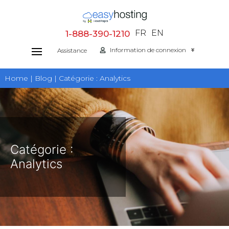
Aller
au
FR
EN
1-888-390-1210
contenu
Information de connexion
Assistance
Home | Blog | Catégorie :
Analytics
Catégorie :
Analytics