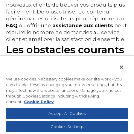
nouveaux clients de trouver vos produits plus
facilement. De plus, utiliser du contenu
généré par les utilisateurs pour répondre aux
FAQ
ou offrir une
assistance aux clients
peut
réduire le nombre de demandes au service
client et améliorer la satisfaction d’ensemble.
Les obstacles courants
(et comment les éviter)
Si le contenu généré par les utilisateurs est
We use cookies. Necessary cookies make our site work – you
l’une des stratégies les plus utilisées dans le
can disable these by changing your browser settings, but this
marketing actuel, il est associé à des
may affect how the website functions. Manage your choices
difficultés courantes. Voici nos astuces pour
through Cookies Settings, including withdrawing
les scénarios les plus communs :
consent.
Cookie Policy
1. Flux de contenu stable :
c’est parfois
Accept All Cookies
compliqué d’obtenir un flux constant de
contenu généré par les utilisateurs. Lancez
Cookies Settings
régulièrement des campagnes et des