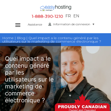
Aller
au
FR
EN
1-888-390-1210
contenu
Information de connexion
Assistance
Home | Blog | Quel impact a le contenu généré par les
utilisateurs sur le marketing de commerce électronique ?
Quel impact a le
contenu généré
par les
utilisateurs sur le
marketing de
commerce
électronique ?