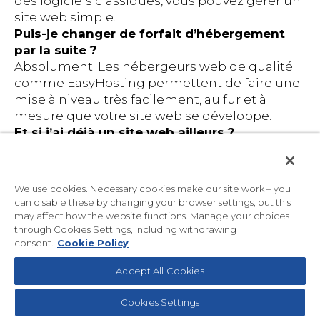
des logiciels classiques, vous pouvez gérer un
site web simple.
Puis-je changer de forfait d’hébergement
par la suite ?
Absolument. Les hébergeurs web de qualité
comme EasyHosting permettent de faire une
mise à niveau très facilement, au fur et à
mesure que votre site web se développe.
Et si j’ai déjà un site web ailleurs ?
La plupart des entreprises d’hébergement
offrent des services de migration pour vous
aider à déplacer votre site sans qu’il reste
We use cookies. Necessary cookies make our site work – you
indisponible trop longtemps.
can disable these by changing your browser settings, but this
Comment protéger son site web ?
may affect how the website functions. Manage your choices
through Cookies Settings, including withdrawing
Optez pour un hébergeur qui propose des
consent.
Cookie Policy
certificats SSL, des pare-feux et des
sauvegardes fréquentes. Utilisez
Accept All Cookies
systématiquement des mots de passe solides
et mettez vos logiciels à jour.
Cookies Settings