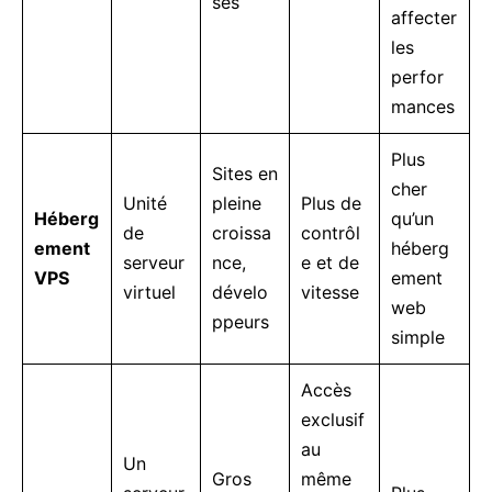
ses
affecter
les
perfor
mances
Plus
Sites en
cher
Unité
pleine
Plus de
Héberg
qu’un
de
croissa
contrôl
ement
héberg
serveur
nce,
e et de
VPS
ement
virtuel
dévelo
vitesse
web
ppeurs
simple
Accès
exclusif
au
Un
Gros
même