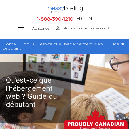
Aller
au
FR
EN
1-888-390-1210
contenu
Information de connexion
Assistance
Home | Blog | Qu’est-ce que l’hébergement web ? Guide du
débutant
Qu’est-ce que
l’hébergement
web ? Guide du
débutant