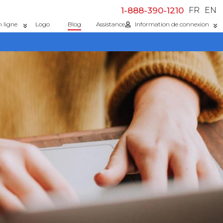
1-888-390-1210
FR
EN
n ligne
Logo
Blog
Assistance
Information de connexion