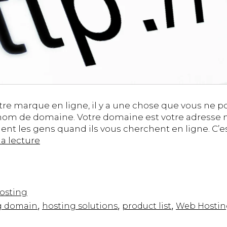
otre marque en ligne, il y a une chose que vous ne
n nom de domaine. Votre domaine est votre adresse 
nt les gens quand ils vous cherchent en ligne. C’est
Trouver
la lecture
le
meilleur
nom
de
osting
domaine
,
,
,
g domain
hosting solutions
product list
Web Hostin
et
établir