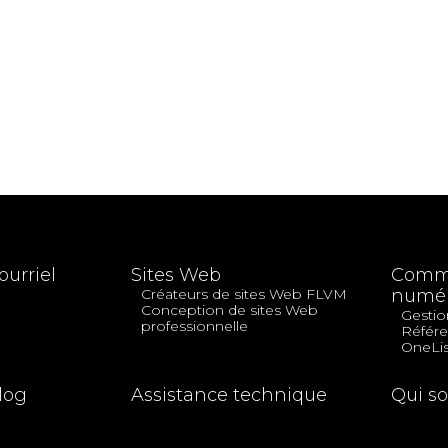
ourriel
Sites Web
Comme
Créateurs de sites Web FLVM
numér
Conception de sites Web
Gestio
professionnelle
Référe
OneLis
log
Assistance technique
Qui s