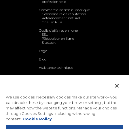
professionnelle
Commercialisation numérique
Gestionnaire de réputation
Référencement naturel
OneList Plus
Outils d’affaires en ligne
SSL
Télécopieur en ligne
SiteLock
Logo
Blog
Assistance technique
Qui sommes-nous
Nous contacter
Politique de confidentialité
Conditions d'utilisation universelles
We use cookies. Necessary cookies make our site work – you
|
|
Politique d'utilisation acceptable
|
can disable these by changing your browser settings, but this
Politique d'accessibilité du site Web
may affect how the website functions. Manage your choices
Toll-free: 1-888-390-1210 | International: 1-727-800-3184
through Cookies Settings, including withdrawing
© 2026 EasyHosting
consent.
Cookie Policy