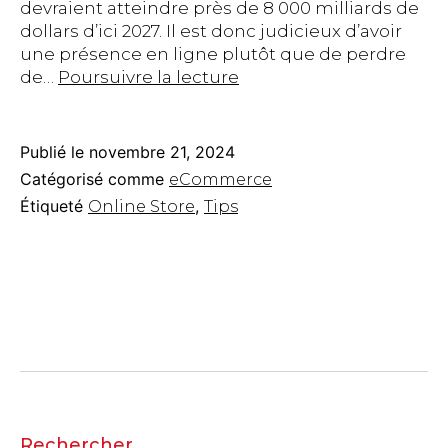
devraient atteindre près de 8 000 milliards de
dollars d’ici 2027. Il est donc judicieux d’avoir
une présence en ligne plutôt que de perdre
10
de…
Poursuivre la lecture
conseils
pour
créer
Publié le
novembre 21, 2024
une
Catégorisé comme
eCommerce
boutique
Étiqueté
,
Online Store
Tips
en
ligne
réussie
Rechercher