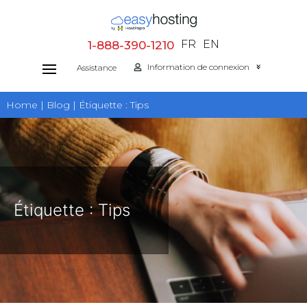
Aller
au
FR
EN
1-888-390-1210
contenu
Information de connexion
Assistance
Home | Blog | Étiquette :
Tips
Étiquette :
Tips