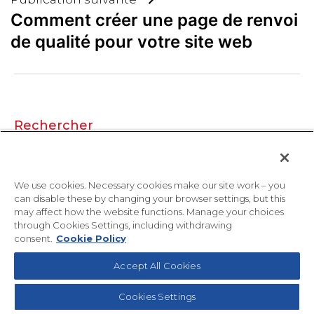
Comment créer une page de renvoi
de qualité pour votre site web
Rechercher
Rechercher
We use cookies. Necessary cookies make our site work – you
Recent Posts
can disable these by changing your browser settings, but this
may affect how the website functions. Manage your choices
through Cookies Settings, including withdrawing
La vitesse de chargement d’un site compte :
consent.
Cookie Policy
optimiser la conception pour des délais plus
courts
Accept All Cookies
Une typographie et des couleurs audacieuses
pour votre site web : comment les conceptions
Cookies Settings
modernes inspirent confiance