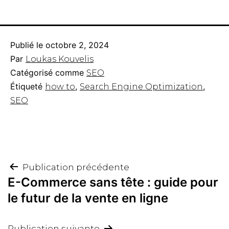
Publié le
octobre 2, 2024
Par
Loukas Kouvelis
Catégorisé comme
SEO
Étiqueté
,
,
how to
Search Engine Optimization
SEO
Navigation
Publication précédente
E-Commerce sans tête : guide pour
de
le futur de la vente en ligne
l’article
Publication suivante