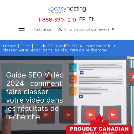
Aller
au
FR
EN
1-888-390-1210
contenu
Information de connexion
Assistance
Home | Blog | Guide SEO Vidéo 2024 : comment faire
classer votre vidéo dans les résultats de recherche
Guide SEO Vidéo
2024 : comment
faire classer
votre vidéo dans
les résultats de
recherche